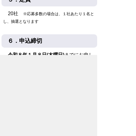
20社
※応募多数の場合は、１社あたり１名と
し、抽選となります
６．申込締切
令和８年１月８日(木曜日)
までにお申し
込みください。
人材育成交流会 申込フォーム
⇐お
申込みはこちらから
・申し込み後、ご登録のメールアドレス
に受付完了のお知らせが届きます。
・申込期限から３営業日までにご登録の
メールアドレスに参加案内が届きます。
人材育成交流会（第5回～第8回）チラシ
はこちら