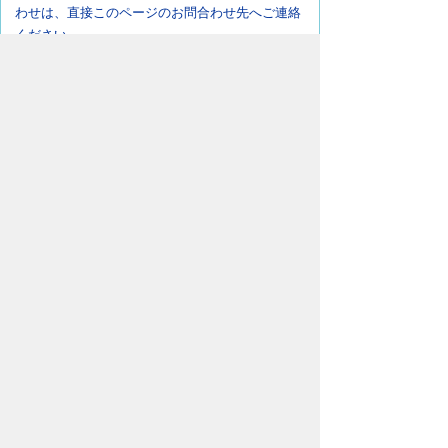
わせは、直接このページのお問合わせ先へご連絡
ください。
ページの先頭へ戻る
豊橋市上下水道局
〒440-8502
愛知県豊橋市牛川町字下モ田29番地の
1
交通案内
電話番号
0532-51-2702
FAX番号 0532-51-2708