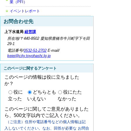
業（PFI）
イベントレポート
お問合わせ先
上下水道局
経営課
所在地/〒440-8502 愛知県豊橋市牛川町字下モ田
29-1
電話番号/
0532-51-2702
E-mail/
keiei@city.toyohashi.lg.jp
このページに関するアンケート
このページの情報は役に立ちました
か？
役に
どちらとも
役にたた
立った
いえない
なかった
このページに関してご意見がありました
ら、500文字以内でご記入ください。
（ご注意）住所や電話番号などの個人情報は記
入しないでください。なお、回答が必要な お問合