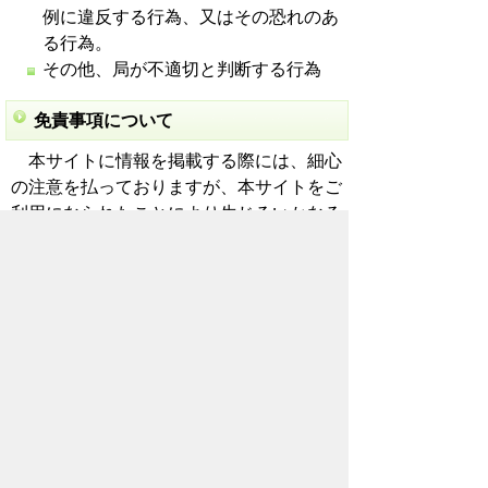
例に違反する行為、又はその恐れのあ
る行為。
その他、局が不適切と判断する行為
免責事項について
本サイトに情報を掲載する際には、細心
の注意を払っておりますが、本サイトをご
利用になられたことにより生じるいかなる
損害についても責任を負いかねます。
また、局は予告なしに本サイト上の情報
を変更し、又は運営の中断若しくは中止を
させて頂くことがありますが、あらかじめ
ご了承下さい。 情報の変更及び本サイトの
運用の中断又は中止により生じるいかなる
損害についても責任を負いかねます。 な
お、本サイト内の商品名・会社名は一般に
各社の商標となっておりますので御留意く
ださい。