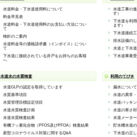
水道料金・下水道使用料について
水道工事の進
す）
料金早見表
下水道を利用
水道料金・下水道使用料のお支払い方法につい
ます）
て
下水道接続工
検針のご案内
排水設備のし
水道料金等の適格請求書（インボイス）につい
て
水道と下水道
下水道に接続されている井戸をお持ちのお客様
下水道事業受
へ
水道水の水質検査
利用のてびき
水道GLPの認定を取得しています
漏水について
水質基準項目
水道の異常・
水質管理目標設定項目
水道パッキン
水道水質検査計画
水道の寒さ対
水道水質検査結果
水道メーター
有機フッ素化合物（PFOS及びPFOA）検査結果
貯水槽水道の
新型コロナウイルス対策に関するQ&A
下水道の正し