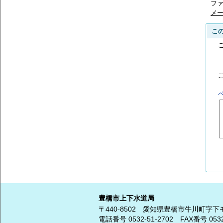
ファ
メ
こ
豊橋市上下水道局
〒440-8502
愛知県豊橋市牛川町字下
電話番号
0532-51-2702
FAX番号 0532