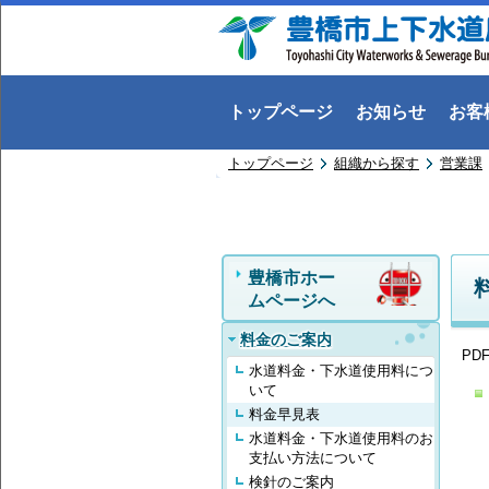
トップページ
お知らせ
お客
トップページ
組織から探す
営業課
豊橋市ホー
ムページへ
料金のご案内
PD
水道料金・下水道使用料につ
いて
料金早見表
水道料金・下水道使用料のお
支払い方法について
検針のご案内