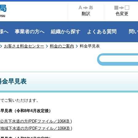
翻訳
色変更
様へ
事業者の方へ
組織から探す
よくある質問
問
お客さま料金センター
料金のご案内
料金早見表
料金早見表
Fでご覧いただけます。
早見表（令和8
年4月改定後）
公共下水道の方(PDFファイル／106KB )
地域下水道の方(PDFファイル／106KB )