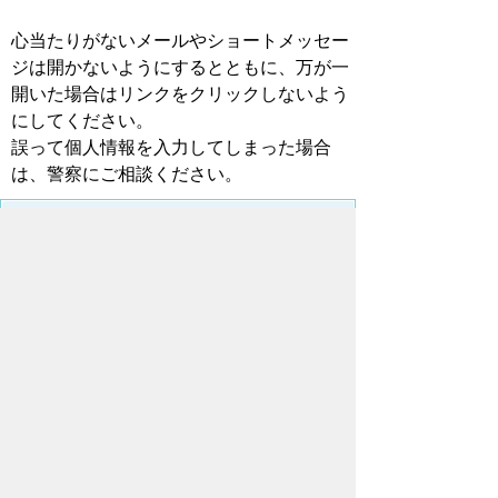
心当たりがないメールやショートメッセー
ジは開かないようにするとともに、万が一
開いた場合はリンクをクリックしないよう
にしてください。
誤って個人情報を入力してしまった場合
は、警察にご相談ください。
お問合わせ先
上下水道局
営業課
所在地/〒440-8502 愛知県豊橋市牛川町字下モ田
29-1
電話番号/
0532-51-2762
E-mail/
water-
eigyo@city.toyohashi.lg.jp
このページに関するアンケート
このページの情報は役に立ちました
か？
役に
どちらとも
役にたた