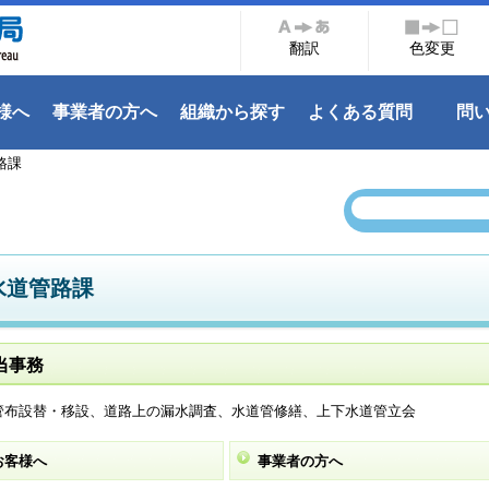
翻訳
色変更
様へ
事業者の方へ
組織から探す
よくある質問
問
路課
水道管路課
当事務
管布設替・移設、道路上の漏水調査、水道管修繕、上下水道管立会
お客様へ
事業者の方へ