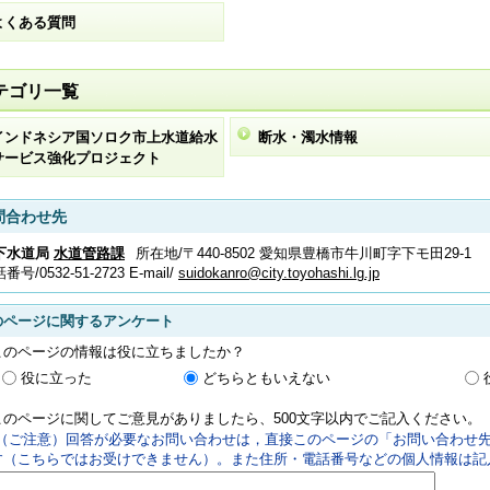
よくある質問
テゴリ一覧
インドネシア国ソロク市上水道給水
断水・濁水情報
サービス強化プロジェクト
問合わせ先
下水道局
水道管路課
所在地/〒440-8502 愛知県豊橋市牛川町字下モ田29-1
話番号/
0532-51-2723
E-mail/
suidokanro@city.toyohashi.lg.jp
のページに関するアンケート
このページの情報は役に立ちましたか？
役に立った
どちらともいえない
このページに関してご意見がありましたら、500文字以内でご記入ください。
（ご注意）回答が必要なお問い合わせは，直接このページの「お問い合わせ
す（こちらではお受けできません）。また住所・電話番号などの個人情報は記