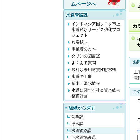
ムページへ
水道管路課
インドネシア国ソロク市上
カ
水道給水サービス強化プロ
ジェクト
お客様へ
事業者の方へ
クリンの図書室
お
よくある質問
飲料水兼用耐震性貯水槽
上
水道の工事
電
断水・濁水情報
水道に関する社会資本総合
こ
整備計画
組織から探す
営業課
浄水課
水道管路課
下水道施設課