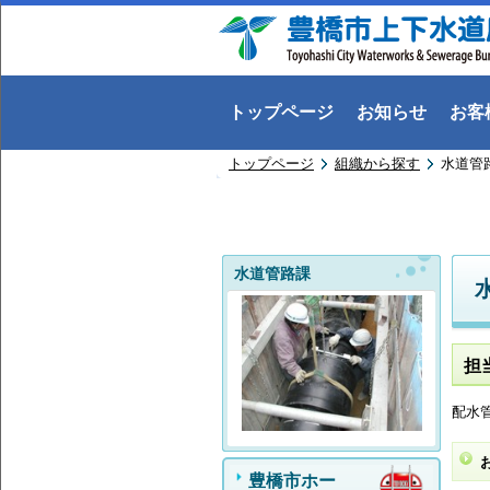
トップページ
お知らせ
お客
トップページ
組織から探す
水道管
水道管路課
担
配水
豊橋市ホー