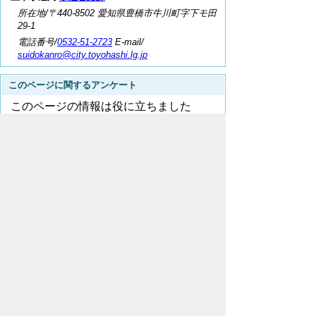
所在地/〒440-8502 愛知県豊橋市牛川町字下モ田
29-1
電話番号/
0532-51-2723
E-mail/
suidokanro@city.toyohashi.lg.jp
このページに関するアンケート
このページの情報は役に立ちました
か？
役に
どちらとも
役にたた
立った
いえない
なかった
このページに関してご意見がありました
ら、500文字以内でご記入ください。
（ご注意）回答が必要なお問い合わせは，直接
このページの「お問い合わせ先」（ページ作成部
署）へお願いします（こちらではお受けできませ
ん）。また住所・電話番号などの個人情報は記入
しないでください