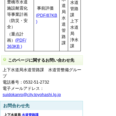
豊橋市水道
水道
道
施設耐震化
事前評価
管路
局
等事業計画
課
(PDF/87KB
水
（防災・安
上下
)
道
全）
水道
管
局
（重点計
路
浄水
画）
(PDF/
課
課
363KB )
このページに関するお問い合わせ先
上下水道局水道管路課 水道管整備グルー
プ
電話番号：0532-51-2732
電子メールアドレス：
suidokanro@city.toyohashi.lg.jp
お問合わせ先
上下水道局
水道管路課