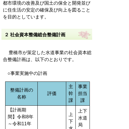
都市環境の改善及び国土の保全と開発並び
に住生活の安定の確保及び向上を図ること
を目的としています。
２ 社会資本整備総合整備計画
豊橋市が策定した水道事業の社会資本総
合整備計画は、以下のとおりです。
○事業実施中の計画
主
事業
整備計画の
評価
幹
担当
名称
課
課
【計画期
上下
上
間】令和8年
水道
下
～令和11年
局
水