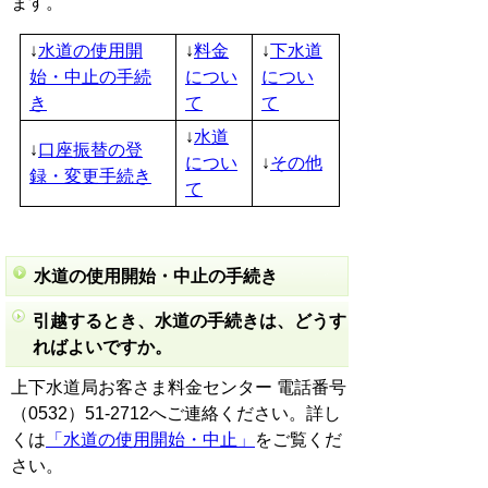
ます。
↓
水道の使用開
↓
料金
↓
下水道
始・中止の手続
につい
につい
き
て
て
↓
水道
↓
口座振替の登
につい
↓
その他
録・変更手続き
て
水道の使用開始・中止の手続き
引越するとき、水道の手続きは、どうす
ればよいですか。
上下水道局お客さま料金センター 電話番号
（0532）51-2712へご連絡ください。詳し
くは
「水道の使用開始・中止」
をご覧くだ
さい。