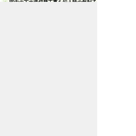
宅内の下水道切替工事を行う時の無利子
の融資制度について教えてほしい。
「無利息の融資あっせん制度」
をご覧くだ
さい。
宅内の下水道切替工事を行う時、不要に
なった浄化槽を改造して雨水貯留槽にす
るための補助金制度について教えてほし
い。
「浄化槽の雨水タンク転用補助」
をご覧く
ださい。
下水道受益者負担金について教えてほし
い。
「下水道事業受益者負担金制度」
をご覧く
ださい。