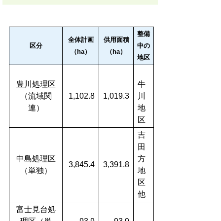
整備
全体計画
供用面積
区分
中の
（ha）
（ha）
地区
豊川処理区
牛
（流域関
1,102.8
1,019.3
川
連）
地
区
吉
田
中島処理区
方
3,845.4
3,391.8
（単独）
地
区
他
富士見台処