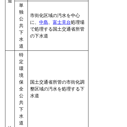
道
単
独
市街化区域の汚水を中心
公
に、
中島
、
富士見台
処理場
共
で処理する国土交通省所管
下
の下水道
水
道
特
定
環
境
保
国土交通省所管の市街化調
全
整区域の汚水を処理する下
公
水道
共
下
水
道