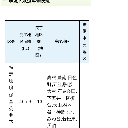
地域下水道整備状況
整
完了
備
完了地
地区
中
区分
区面積
数
完了地区
の
（ha）
（地
地
区）
区
特
定
高根,豊南,日色
環
野,五並,駒形,
境
大村,石巻金田,
保
下五井・横須
全
465.9
13
賀,大山,神ヶ
公
谷・神郷,むつ
共
みね台,若松東,
下
天伯