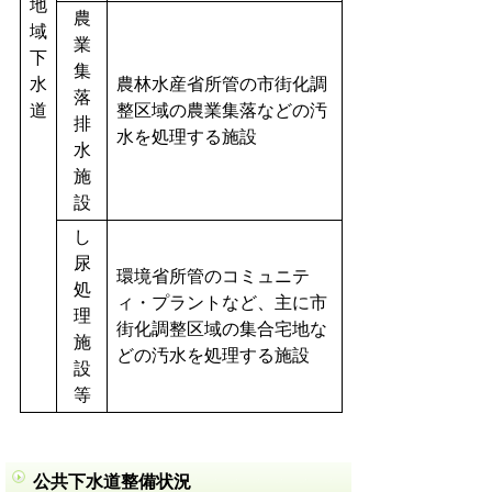
地
農
域
業
下
集
水
農林水産省所管の市街化調
落
道
整区域の農業集落などの汚
排
水を処理する施設
水
施
設
し
尿
環境省所管のコミュニテ
処
ィ・プラントなど、主に市
理
街化調整区域の集合宅地な
施
どの汚水を処理する施設
設
等
公共下水道整備状況