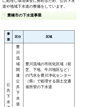
に処理し環境保全に努めるため、公共下水
道や地域下水道の整備をしています。
豊橋市の下水道事業
事
区分
区域
業
豊
川
流
域
豊川流域の市街化区域（前
関
芝、下地、牛川地区など）
連
の汚水を豊川浄化センター
公
（県）で処理する国土交通
公
共
省所管の下水道
共
下
下
水
水
道