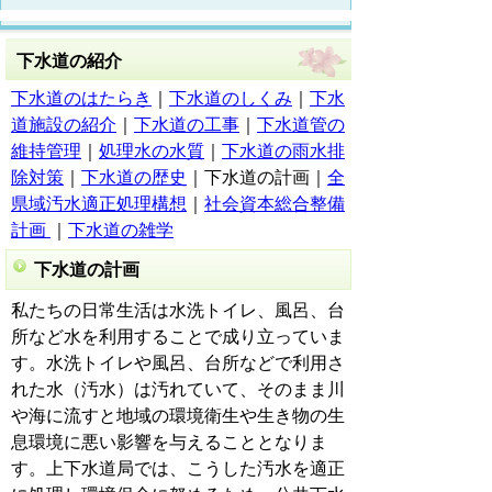
下水道の紹介
下水道のはたらき
｜
下水道のしくみ
｜
下水
道施設の紹介
｜
下水道の工事
｜
下水道管の
維持管理
｜
処理水の水質
｜
下水道の雨水排
除対策
｜
下水道の歴史
｜下水道の計画｜
全
県域汚水適正処理構想
｜
社会資本総合整備
計画
｜
下水道の雑学
下水道の計画
私たちの日常生活は水洗トイレ、風呂、台
所など水を利用することで成り立っていま
す。水洗トイレや風呂、台所などで利用さ
れた水（汚水）は汚れていて、そのまま川
や海に流すと地域の環境衛生や生き物の生
息環境に悪い影響を与えることとなりま
す。上下水道局では、こうした汚水を適正