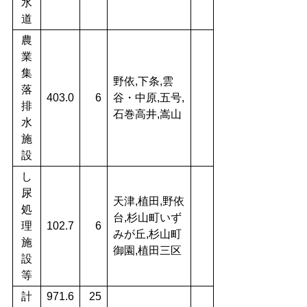
水
道
農
業
集
野依,下条,雲
落
403.0
6
谷・中原,五号,
排
石巻高井,嵩山
水
施
設
し
尿
天津,植田,野依
処
台,杉山町いず
理
102.7
6
みが丘,杉山町
施
御園,植田三区
設
等
計
971.6
25