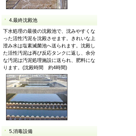
4.最終沈殿池
下水処理の最後の沈殿池で、沈みやすくな
った活性汚泥を沈殿させます。きれいな上
澄み水は塩素滅菌池へ送られます。沈殿し
た活性汚泥は再び反応タンクに返し、余分
な汚泥は汚泥処理施設に送られ、肥料にな
ります。(沈殿時間 約4時間)
5.消毒設備