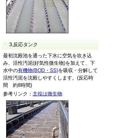
3.反応タンク
最初沈殿池を通った下水に空気を吹き込
み、活性汚泥(好気性微生物)を加えて、下
水中の
有機物(BOD・SS)
を吸収・分解して
活性汚泥を沈殿しやすくします。(反応時
間 約8時間)
参考リンク：
主役は微生物