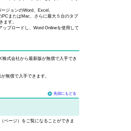
ージョンのWord、Excel、
大5台のPCまたはMac、さらに最大５台のタブ
きます。
veにアップロードし、Word Onlineを使用して
テムズ株式会社から最新版が無償で入手でき
版が無償で入手できます。
先頭にもどる
報（ページ）をご覧になることができま