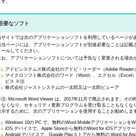
ます。
必要なソフト
当サイトでは次のアプリケーションソフトを利用しているページが
該当ページには、アプリケーションソフトが別途必要なことは記載
トールしてください。
なお、アプリケーションソフトについては予告なく変更される場合
アドビシステムズ株式会社のアドビ・リーダー（Adobe Reader
マイクロソフト株式会社のワード（Word）、エクセル（Exce
ビス ※注
株式会社ジャストシステムの一太郎又は一太郎ビューア
注: Microsoft Word Viewer は、2017年11月で廃止されま
きなくなり、セキュリティ更新プログラムを受け取ることもなくなります。
表示するために、次のアプリケーションを使用することお勧めしま
Windows 10の PC で、無料のWord Mobileアプリケーショ
iOS デバイスで、Apple Storeから無料のWord for iOS
Android デバイスで、Google Playストアから無料の Word fo