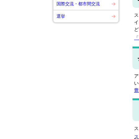
国際交流・都市間交流
ス
選挙
イ
ど
「
ア
い
豊
ス
ス