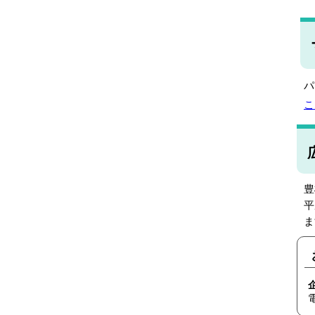
パ
こ
豊
平
ま