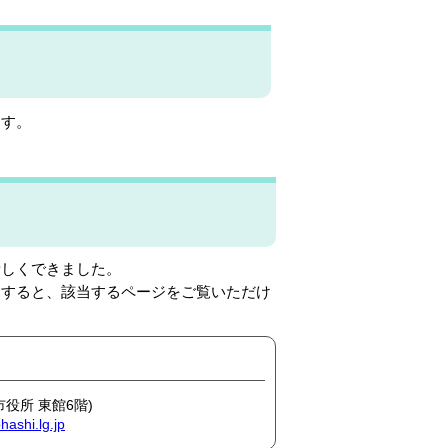
ます。
新しくできました。
力すると、該当するページをご覧いただけ
市役所 東館6階)
ashi.lg.jp