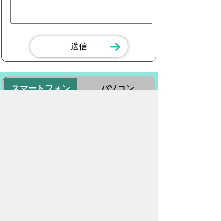
スマートフォン
パソコン
豊橋市役所
法人番号：3000020232017
〒440-8501 愛知県豊橋市今橋町１番地
代表番号：
0532-51-2111
開庁日時：
月曜日～金曜日 午前8時30
分～午後5時15分まで