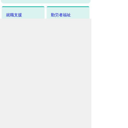
就職支援
勤労者福祉
雇用・労働関係
このページに関するアンケート
このページの情報は役に立ちました
か？
役に
どちらとも
役にたた
立った
いえない
なかった
このページに関してご意見がありまし
たら、500文字以内でご記入くださ
い。
（ご注意）住所や電話番号などの個人情報は記