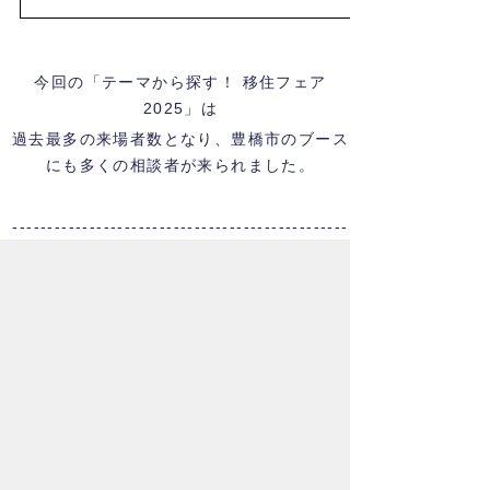
今回の「テーマから探す！ 移住フェア
2025」は
過去最多の来場者数となり、豊橋市のブース
にも多くの相談者が来られました。
------------------------------------------------
-----------
○ 出展数：166ブース（昨年：133ブース）
○
来場者数：1,134組／1,713名
（組数：対前年200.7％／人数：対前年
211.5％）
お問合わせ先