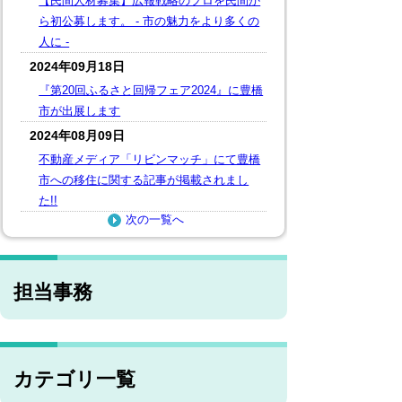
【民間人材募集】広報戦略のプロを民間か
ら初公募します。 - 市の魅力をより多くの
人に -
2024年09月18日
『第20回ふるさと回帰フェア2024』に豊橋
市が出展します
2024年08月09日
不動産メディア「リビンマッチ」にて豊橋
市への移住に関する記事が掲載されまし
た!!
次の一覧へ
担当事務
カテゴリ一覧