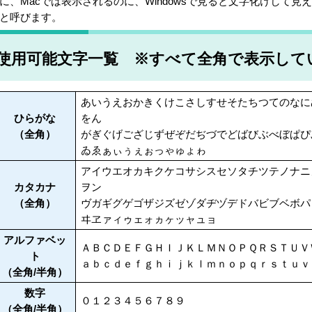
に、Macでは表示されるのに、Windowsで見ると文字化けして
と呼びます。
使用可能文字一覧 ※すべて全角で表示して
あいうえおかきくけこさしすせそたちつてのなに
ひらがな
をん
（全角）
がぎぐげござじずぜぞだぢづでどばびぶべぼぱぴ
ゐゑぁぃぅぇぉっゃゅょゎ
アイウエオカキクケコサシスセソタチツテノナニ
カタカナ
ヲン
（全角）
ヴガギグゲゴザジズゼゾダヂヅデドバビブベボパ
ヰヱァィゥェォヵヶッャュョ
アルファベッ
ＡＢＣＤＥＦＧＨＩＪＫＬＭＮＯＰＱＲＳＴＵＶ
ト
ａｂｃｄｅｆｇｈｉｊｋｌｍｎｏｐｑｒｓｔｕｖ
（全角/半角）
数字
０１２３４５６７８９
（全角/半角）