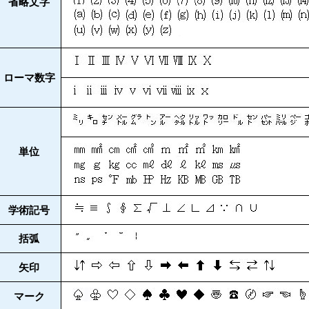
省略文字
ローマ数字
単位
学術記号
括弧
矢印
マーク