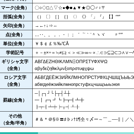
マーク(全角）
〇○◇□△▽☆●◆■▲▼★◎◯♂♀〒
括弧(全角）
（）〔〕［］｛｝〈〉《》「」『』【】‘’“”
矢印(全角）
→←↑↓⇒⇔
点(全角）
…‥、。，．・：；゛゜´｀¨＾ヽヾゝゞ〃°′″
単位(全角）
￥＄￠￡％‰℃Å
学術記号
＋－±×÷＝≒≠≦≧＜＞≪≫∞∽∝∴∈∋⊆⊇⊂⊃∧∨￢∀
ギリシャ文字
ΑΒΓΔΕΖΗΘΙΚΛΜΝΞΟΠΡΣΤΥΦΧΨΩ
(全角）
αβγδεζηθικλμνξοπρστυφχψω
ロシア文字
АБВГДЕЁЖЗИЙКЛМНОПРСТУФХЦЧШЩЪЫЬ
(全角）
абвгдеёжзийклмнопрстуфхцчшщъыьэюя
─│┌┐┘└├┬┤┴┼
罫線(全角）
━┃┏┓┛┗┣┳┫┻╋
┠┯┨┷┿┝┰┥┸╂
その他
＃＆＊＠§※〓♯♭♪†‡¶仝々〆ー～￣＿―‐∥｜／
（全角/半角）