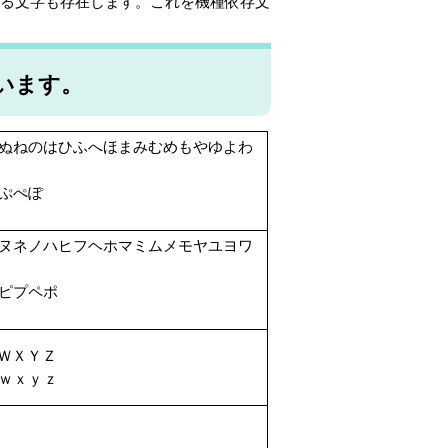
見える文字も存在します。これを機種依存文
います。
ぬねのはひふへほまみむめもやゆよわ
ぷぺぽ
ヌネノハヒフヘホマミムメモヤユヨワ
ピプペポ
ＷＸＹＺ
ｗｘｙｚ