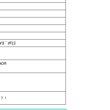
∃⌒∂∇∫∬
ЭЮЯ
＼？！