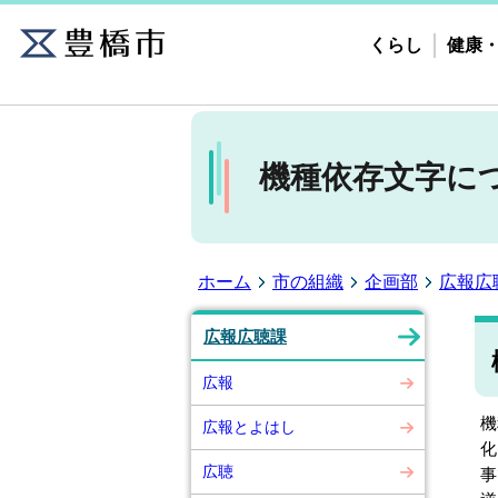
くらし
健康
機種依存文字に
ホーム
市の組織
企画部
広報広
広報広聴課
広報
機
広報とよはし
化
広聴
事