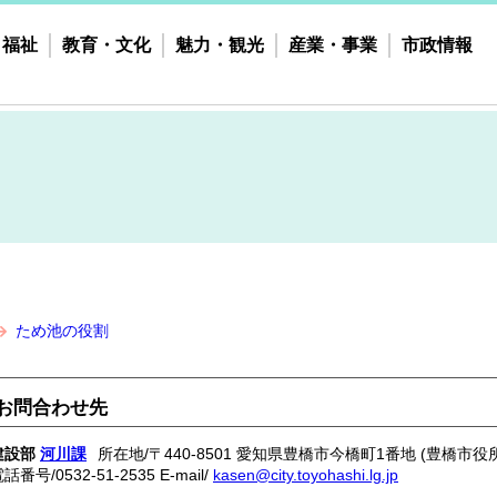
・福祉
教育・文化
魅力・観光
産業・事業
市政情報
ため池の役割
お問合わせ先
建設部
河川課
所在地/〒440-8501 愛知県豊橋市今橋町1番地 (豊橋市役所
電話番号/
0532-51-2535
E-mail/
kasen@city.toyohashi.lg.jp