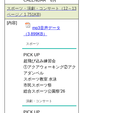
CALENDAR 6月
スポーツ・演劇・コンサート（12～13
ページ／ 1,751KB)
[内容]
mp3音声データ
（3,899KB）
スポーツ
PICK UP
超飛び込み練習会
①アクアウォーキング②アク
アダンベル
スポーツ教室 水泳
市民スポーツ祭
総合スポーツ公園祭′26
演劇・コンサート
PICK UP