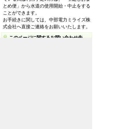
とめ便」から水道の使用開始・中止をする
ことができます。
お手続きに関しては、中部電力ミライズ株
式会社へ直接ご連絡をお願いいたします。
このページに関するお問い合わせ先
上下水道局 お客さま料金センター
電話番号：0532-51-2712
ファックス番号：0532-51-2717
メールでのお問い合わせ
このページに関するアンケート
このページの情報は役に立ちました
か？
役に
どちらとも
役にたた
立った
いえない
なかった
このページに関してご意見がありました
ら、500文字以内でご記入ください。