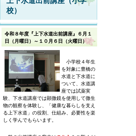
上下水道出前講座（小学
校）
令和８年度『上下水道出前講座』６月１
日（月曜日）～１０月６日（火曜日
）
小学校４年生
を対象に豊橋の
水道と下水道に
ついて、水道講
座では試薬実
験、下
水道講座では顕微鏡を使用して微生
物の観察を体験し、「健康な暮らしを
支え
る上下水道」の役割、仕組み、必要性を楽
しく学んでもらいます。