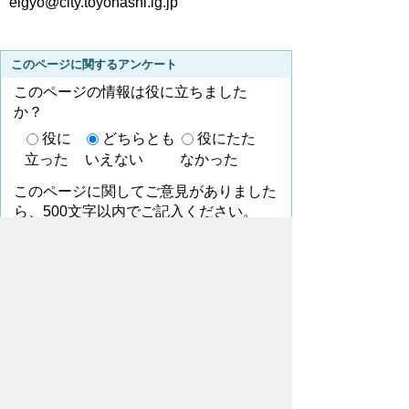
eigyo@city.toyohashi.lg.jp
このページに関するアンケート
このページの情報は役に立ちました
か？
役に
どちらとも
役にたた
立った
いえない
なかった
このページに関してご意見がありました
ら、500文字以内でご記入ください。
（ご注意）住所や電話番号などの個人情報は記
入しないでください。なお、回答が必要な お問合
わせは、直接このページのお問合わせ先へご連絡
ください。