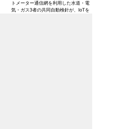
トメーター通信網を利用した水道・電
気・ガス3者の共同自動検針が、IoTを
活用し業務効率化を図った先進的な取
組として評価され、令和2年度水道イノ
ベーション賞（特別賞）を受賞しまし
た。
このページに関するお問い合わせ先
上下水道局営業課
給排水グループ
電話番号：0532-51-2722
電子メールアドレス：
water-
eigyo@city.toyohashi.lg.jp
このページに関するアンケート
このページの情報は役に立ちました
か？
役に
どちらとも
役にたた
立った
いえない
なかった