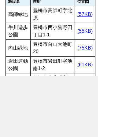
施設名
住所
位置図
豊橋市高師町字北
高師緑地
(57KB)
原
牛川遊歩
豊橋市西小鷹野四
(55KB)
公園
丁目1-1
豊橋市向山大池町
向山緑地
(75KB)
20
岩田運動
豊橋市岩田町字池
(61KB)
公園
南1-2
豊橋市佐藤町字江
幸公園
(72KB)
島55-15
豊橋公園
豊橋市今橋町4
(67KB)
東田公園
豊橋市東田町87
(88KB)
こども未
豊橋市松葉町三丁
(68KB)
来館
目1番地
南部中学
豊橋市北山町字東
(83KB)