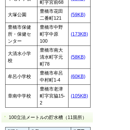
町字宮前68
豊橋市花田
大塚公園
(59KB)
二番町121
豊橋市保健
豊橋市中野
所・保健セ
町字中原
(173KB)
ンター
100
豊橋市南大
大清水小学
清水町字元
(58KB)
校
町78
豊橋市牟呂
牟呂小学校
(60KB)
中村町1-4
豊橋市老津
章南中学校
町字宮脇15-
(105KB)
2
100立法メートルの貯水槽（11箇所）