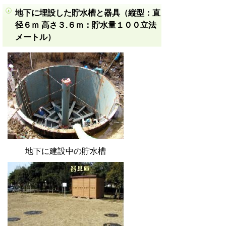
地下に埋設した貯水槽と器具（縦型：直
径６ｍ 高さ３.６ｍ：貯水量１００立法
メートル）
地下に建設中の貯水槽