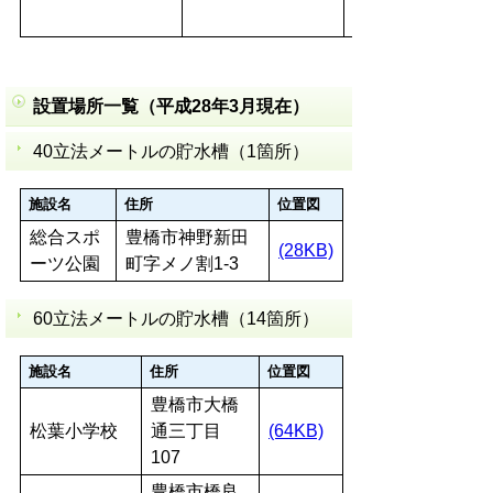
設置場所一覧（平成28年3月現在）
40立法メートルの貯水槽（1箇所）
施設名
住所
位置図
総合スポ
豊橋市神野新田
(28KB)
ーツ公園
町字メノ割1-3
60立法メートルの貯水槽（14箇所）
施設名
住所
位置図
豊橋市大橋
松葉小学校
通三丁目
(64KB)
107
豊橋市橋良