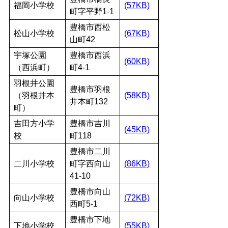
福岡小学校
(57KB)
町字平野1-1
豊橋市西松
松山小学校
(67KB)
山町42
宇塚公園
豊橋市西浜
(60KB)
（西浜町）
町4-1
羽根井公園
豊橋市羽根
（羽根井本
(58KB)
井本町132
町）
吉田方小学
豊橋市吉川
(45KB)
校
町118
豊橋市二川
二川小学校
町字西向山
(86KB)
41-10
豊橋市向山
向山小学校
(72KB)
西町5-1
豊橋市下地
下地小学校
(55KB)