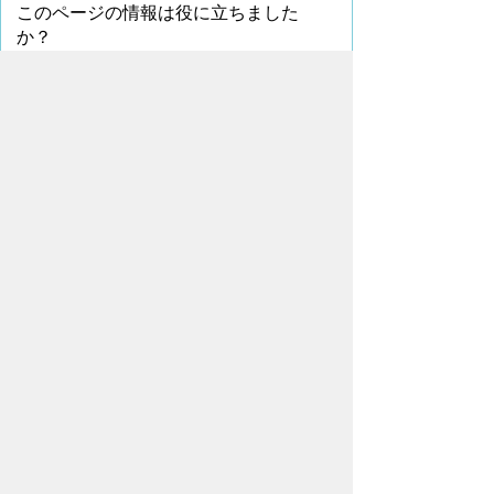
このページの情報は役に立ちました
か？
役に
どちらとも
役にたた
立った
いえない
なかった
このページに関してご意見がありました
ら、500文字以内でご記入ください。
（ご注意）住所や電話番号などの個人情報は記
入しないでください。なお、回答が必要な お問合
わせは、直接このページのお問合わせ先へご連絡
ください。
ページの先頭へ戻る