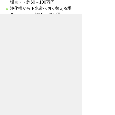
場合・・約60～100万円
浄化槽から下水道へ切り替える場
合・・・・・約50～60万円
工事費は施工する家屋・敷地の広さ、設置
便器等の種類、浄化槽の廃止方法により異
なりますので見積書を取りご確認くださ
い。
このページに関するお問い合わせ先
上下水道局営業課 給排水グループ
電話番号：0532-51-2763