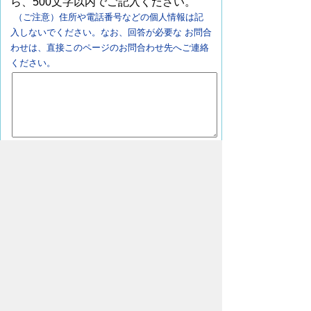
ら、500文字以内でご記入ください。
（ご注意）住所や電話番号などの個人情報は記
入しないでください。なお、回答が必要な お問合
わせは、直接このページのお問合わせ先へご連絡
ください。
ページの先頭へ戻る
豊橋市上下水道局
〒440-8502
愛知県豊橋市牛川町字下モ田29番地の
1
交通案内