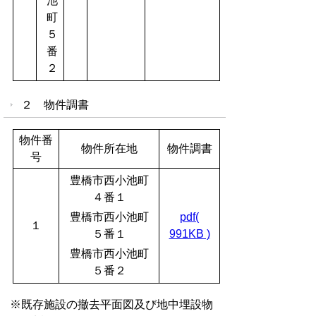
池
町
５
番
２
２ 物件調書
物件番
物件所在地
物件調書
号
豊橋市西小池町
４番１
豊橋市西小池町
pdf(
１
５番１
991KB )
豊橋市西小池町
５番２
※既存施設の撤去平面図及び地中埋設物