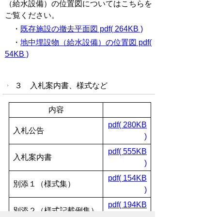
（給水設備）の位置図についてはこちらを
ご覧ください。
・
既存施設の撤去平面図 pdf( 264KB )
・
地中埋設物（給水設備）の位置図 pdf(
54KB )
３ 入札案内書、様式など
内容
pdf( 280KB
入札公告
)
pdf( 555KB
入札案内書
)
pdf( 154KB
別添１（様式集）
)
pdf( 194KB
別添２（様式記載例集）
)