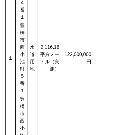
４
番
１
豊
橋
市
西
水
2,116.16
小
道
平方メー
122,000,000
１
池
用
トル（実
円
町
地
測）
５
番
１
豊
橋
市
西
小