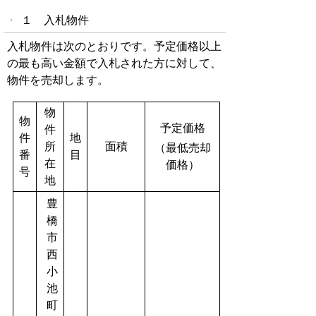
１ 入札物件
入札物件は次のとおりです。予定価格以上
の最も高い金額で入札された方に対して、
物件を売却します。
物
物
予定価格
件
件
地
所
面積
（最低売却
番
目
在
価格）
号
地
豊
橋
市
西
小
池
町