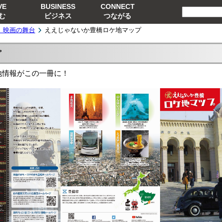
VE
BUSINESS
CONNECT
む
ビジネス
つながる
、映画の舞台
ええじゃないか豊橋ロケ地マップ
プ
地情報がこの一冊に！