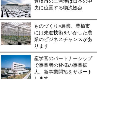
豊橋市の三河港は日本の中
央に位置する物流拠点
ものづくり×農業。豊橋市
には先進技術をいかした農
業のビジネスチャンスがあ
ります
産学官のパートナーシップ
で事業者の皆様の事業拡
大、新事業開拓をサポート
します
豊橋市は全国トップレベル
の充実した優遇制度で立地
をサポートします
豊橋市役所広報広聴課（☎51-2169）