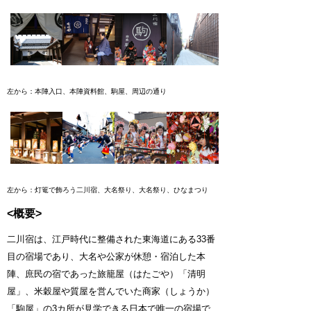
左から：本陣入口、本陣資料館、駒屋、周辺の通り
左から：灯篭で飾ろう二川宿、大名祭り、大名祭り、ひなまつり
<概要>
二川宿は、江戸時代に整備された東海道にある33番
目の宿場であり、大名や公家が休憩・宿泊した本
陣、庶民の宿であった旅籠屋（はたごや）「清明
屋」、米穀屋や質屋を営んでいた商家（しょうか）
「駒屋」の3カ所が見学できる日本で唯一の宿場で