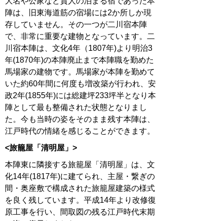
大名や公家など貴人の泊まる宿であった本
陣は、旧東海道筋の宿場には2か所しか現
存していません。その一つが二川宿本陣
で、非常に重要な建物となっています。二
川宿本陣は、文化4年（1807年)より明治3
年(1870年)の本陣廃止まで本陣職を勤めた
馬場家の建物です。馬場家が本陣を勤めて
いた約60年間に何度も増改築が行われ、安
政2年(1855年)には総建坪233坪半となり本
陣として最も整備された状態となりまし
た。今も当時の姿をそのまま残す本陣は、
江戸時代の情緒を感じることができます。
<旅籠屋「清明屋」>
本陣東に隣接する旅籠屋「清明屋」は、文
化14年(1817年)に建てられ、主屋・繋ぎの
間・奥座敷で構成された旅籠屋建築の様式
を良く残しています。平成14年より改修復
原工事を行い、間取図の残る江戸時代末期