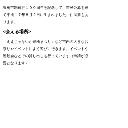
豊橋市制施行１００周年を記念して、市民公募を経
て平成１７年８月２日に生まれました。
住民票もあ
ります。
<会える場所>
「ええじゃないか豊橋まつり」など市内の大きなお
祭りやイベントによく遊びに行きます。イベントや
運動会などでの貸し出しも行っています（申請が必
要となります）
<取扱説明書>
・じゃんけんが弱いです。
トヨッキーは「グー」しか出せません。
・話すことができません。
話したいときは隣にいる人を通してください。
・遊ぶことが大好きです。
元気に明るく走って飛んで踊ります。