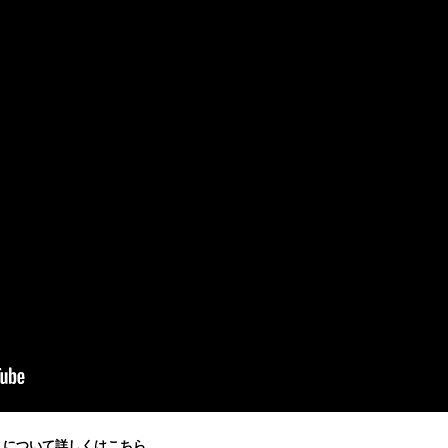
」について詳しくはこちら