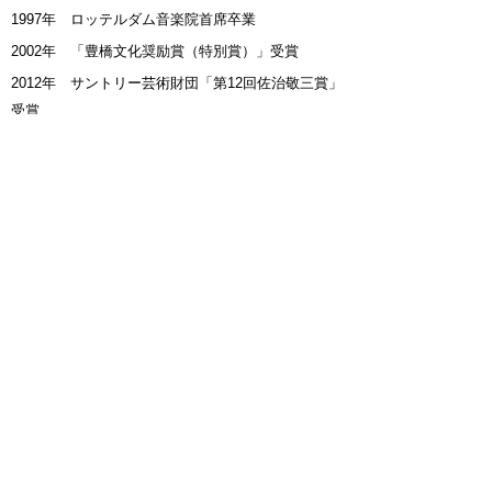
1997年 ロッテルダム音楽院首席卒業
2002年 「豊橋文化奨励賞（特別賞）」受賞
2012年 サントリー芸術財団「第12回佐治敬三賞」
受賞
2017年 「豊橋文化表彰（文化振興特別賞）」受賞
2018年 第73回文化庁芸術祭「優秀賞」受賞
2020年 愛知県芸術文化選奨「
文化賞」受賞
■公式サイト
http://www.kuniko-kato.net/ja/home-1/
豊橋市役所広報広聴課（☎51-2169）
Copyright (C) TOYOHASHI CITY. All Rights
Reserved.