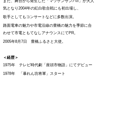
また、舞台から発生した「マツケンサンバII」が大人
気となり2004年の紅白歌合戦にも初出場し、
歌手としてもコンサートなどに多数出演。
路面電車の魅力や市電沿線の豊橋の魅力を季節に合
わせて市電ともてなしアナウンスにてPR。
2005年8月7日 豊橋ふるさと大使。
＜経歴＞
1975年 テレビ時代劇「座頭市物語」にてデビュー
1978年 「暴れん坊将軍」スタート
2004年 「マツケンサンバII」でＮＨＫ紅白歌合戦出
場
第46回日本レコード大賞「特別賞」受賞
2021年 豊橋市立旭小学校開校70周年記念行事の卒
業生対談に来豊
2024年 第68回ええじゃないか豊橋まつり総踊りの
シークレットゲストとして出演