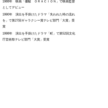
1988年 映画「優駿 ＯＲＡＣＩＯＮ」で映画監督
としてデビュー
1990年 演出を手掛けたドラマ「失われた時の流れ
を」で第27回ギャラクシー賞テレビ部門「大賞」受
賞
1998年 演出を手掛けたドラマ「町」で第52回文化
庁芸術祭テレビ部門「大賞」受賞
2001年 日本映画衛星放送(株)(現:日本映画放送(株))
社長就任
2012年 映画「最後の忠臣蔵」で第35回日本アカデ
ミー賞「優秀監督賞」受賞
2019年 ええじゃないかとよはし映画祭2019コンペ
ティション審査委員長就任
2020年 ええじゃないかとよはし映画祭2020コンペ
ティション審査委員長就任