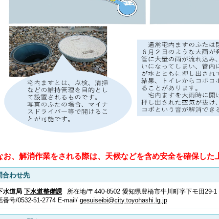
なお、解消作業をされる際は、天候などを含め安全を確保した
問合わせ先
下水道局
下水道整備課
所在地/〒440-8502 愛知県豊橋市牛川町字下モ田29-1
話番号/
0532-51-2774
E-mail/
gesuiseibi@city.toyohashi.lg.jp