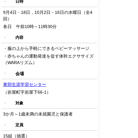
日時
9月4日・18日，10月2日・16日の水曜日（全4
回）
各日 午前10時～11時30
分
内容
・服の上から手軽にできるベビーマッサージ
・赤ちゃんの運動発達を促す体幹エクササイズ
（WARAリズム）
会場
東部生涯学習センター
（
岩屋町字岩屋下66-1
）
対象
3か月～1歳未満の未就園児と保護者
定員
15組（抽選）