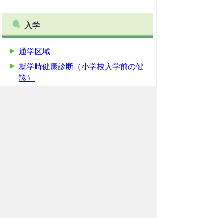
入学
通学区域
就学時健康診断（小学校入学前の健
診）
学校給食アレルギー対応
転校の手続き
就学援助
豊橋市未来応援奨学金
ホーム
育なびとは
個人情報の取り扱い
ページの使い方
リンク
お問い合わせ
サイトマップ