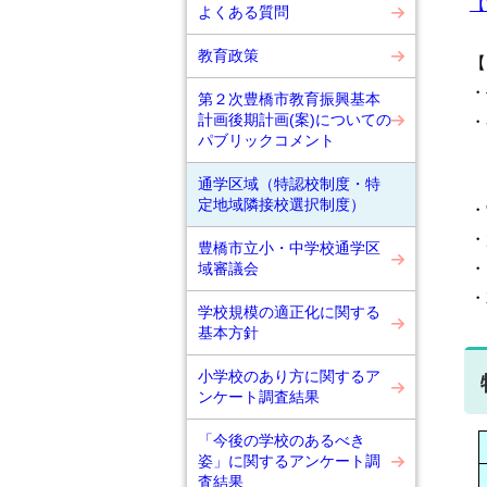
【
よくある質問
教育政策
【
・
第２次豊橋市教育振興基本
計画後期計画(案)についての
・
パブリックコメント
通学区域（特認校制度・特
定地域隣接校選択制度）
・
・
豊橋市立小・中学校通学区
・
域審議会
・
学校規模の適正化に関する
基本方針
小学校のあり方に関するア
ンケート調査結果
「今後の学校のあるべき
姿」に関するアンケート調
査結果