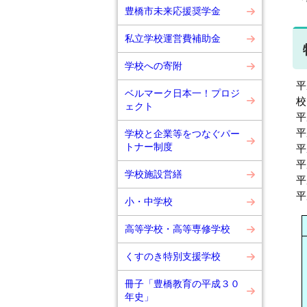
豊橋市未来応援奨学金
私立学校運営費補助金
学校への寄附
平
ベルマーク日本一！プロジ
校
ェクト
平
平
学校と企業等をつなぐパー
トナー制度
平
平
学校施設営繕
平
平
小・中学校
高等学校・高等専修学校
くすのき特別支援学校
冊子「豊橋教育の平成３０
年史」