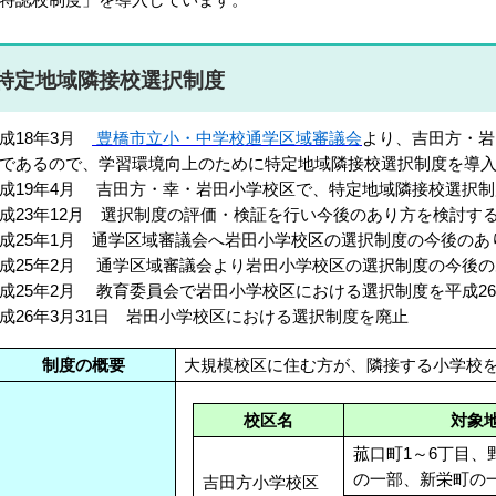
特定地域隣接校選択制度
成18年3月
豊橋市立小・中学校通学区域審議会
より、吉田方・岩
であるので、学習環境向上のために特定地域隣接校選択制度を導
成19年4月 吉田方・幸・岩田小学校区で、特定地域隣接校選択
成23年12月 選択制度の評価・検証を行い今後のあり方を検討す
成25年1月 通学区域審議会へ岩田小学校区の選択制度の今後のあ
成25年2月 通学区域審議会より岩田小学校区の選択制度の今後
成25年2月 教育委員会で岩田小学校区における選択制度を平成26
成26年3月31日 岩田小学校区における選択制度を廃止
制度の概要
大規模校区に住む方が、隣接する小学校
校区名
対象
菰口町1～6丁目、
の一部、新栄町の
吉田方小学校区