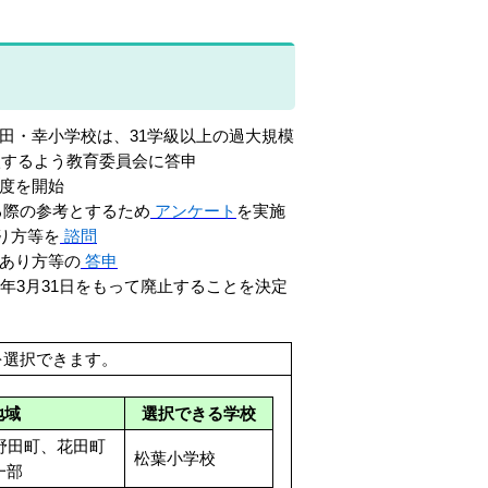
田・幸小学校は、31学級以上の過大規模
入するよう教育委員会に答申
制度を開始
る際の参考とするため
アンケート
を実施
り方等を
諮問
のあり方等の
答申
年3月31日をもって廃止することを決定
を選択できます。
地域
選択できる学校
野田町、花田町
松葉小学校
一部