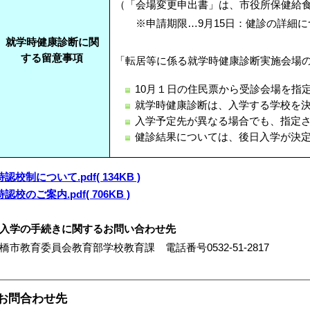
（「会場変更申出書」は、市役所保健給
※申請期限…9月15日：健診の詳細に
就学時健康診断に関
する
留意事項
「転居等に係る就学時健康診断実施会場
10月１日の住民票から受診会場を指
就学時健康診断は、入学する学校を
入学予定先が異なる場合でも、指定
健診結果については、後日入学が決
特認校制について.pdf( 134KB )
特認校のご案内.pdf( 706KB )
入学の手続きに関するお問い合わせ先
橋市教育委員会教育部学校教育課 電話番号0532-51-2817
お問合わせ先