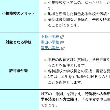
小規模校ならではの、ゆったりとし
す。
小規模校のメリット
地域と密着した特色ある学校の伝統
長期休業期間などを除き、午後６時
ることができます。
下条小学校
対象となる学校
嵩山小学校
賀茂小学校
学校の教育方針に賛同し、学校行事
ることを条件とします。
許可条件等
各特認校の学校長との面接・審査を
1年以上通学をする場合に限るものと
ことを条件とします。
以下の「原則」を踏まえ、
特認校へ入学申
学を済ませた方に限り
、「会場変更申出
できます。