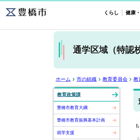
くらし
健康
通学区域（特認
ホーム
市の組織
教育委員会
教
教育政策課
豊橋市教育大綱
豊
豊橋市教育振興基本計画
も
就学支援
こ
「