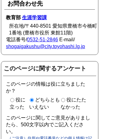
お問合わせ先
教育部
生涯学習課
所在地/〒440-8501 愛知県豊橋市今橋町
1番地 (豊橋市役所 東館11階)
電話番号/
0532-51-2846
E-mail/
shogaigakushu@city.toyohashi.lg.jp
このページに関するアンケート
このページの情報は役に立ちました
か？
役に
どちらとも
役にたた
立った
いえない
なかった
このページに関してご意見がありまし
たら、500文字以内でご記入くださ
い。
（ご注意）住所や電話番号などの個人情報は記