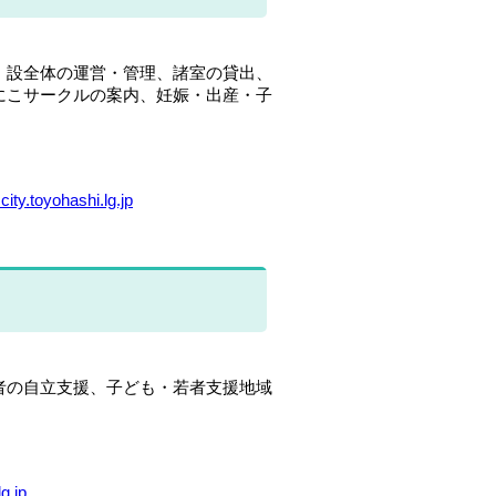
、設全体の運営・管理、諸室の貸出、
にこサークルの案内、妊娠・出産・子
ity.toyohashi.lg.jp
者の自立支援、子ども・若者支援地域
g.jp