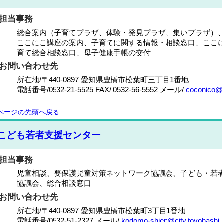
担当事務
総合案内（子育てプラザ、体験・発見プラザ、集いプラザ）
ここにこ講座の案内、子育てに関する情報・相談窓口、ここ
育て総合相談窓口、母子健康手帳の交付
お問い合わせ先
所在地/〒440-0897 愛知県豊橋市松葉町三丁目1番地
電話番号/
0532-21-5525
FAX/ 0532-56-5552 メール/
coconico@c
ページの先頭へ戻る
こども若者支援センター
担当事務
児童相談、要保護児童対策ネットワーク協議会、子ども・若
協議会、総合相談窓口
お問い合わせ先
所在地/〒440-0897 愛知県豊橋市松葉町3丁目1番地
電話番号/
0532-51-2327
メール/
kodomo-shien@city.toyohashi.l