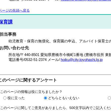
ページの先頭へ戻る
保育課
担当事務
幼児教育・保育の無償化、保育園の申込、アルバイト保育士
お問い合わせ先
所在地/〒440-8501 愛知県豊橋市今橋町1番地 (豊橋市役所 東館
電話番号/
0532-51-2374
メール/
hoiku@city.toyohashi.lg.jp
このページに関するアンケート
このページの情報は役に立ちましたか？
役に立った
どちらともいえない
このページに関してご意見がありましたら、500文字以内でご記入く