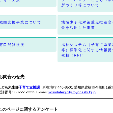
所づくり等について
結婚支援事業について
地域少子化対策重点推進交
金を活用した事業
窓口混雑状況
福祉システム（子育て系業
等）標準化に関する情報提
依頼（RFI）
お問合わせ先
こども未来部
子育て支援課
所在地/〒440-8501 愛知県豊橋市今橋町1番
電話番号/
0532-51-2325
E-mail/
kosodate@city.toyohashi.lg.jp
このページに関するアンケート