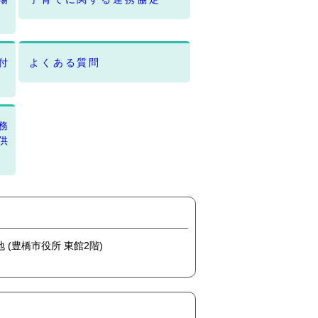
付
よくある質問
務
供
地 (豊橋市役所 東館2階)