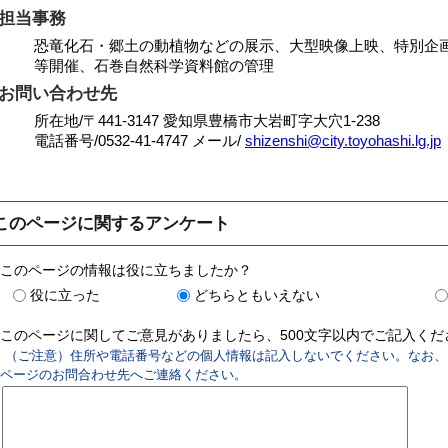
担当事務
恐竜化石・郷土の動植物などの展示、大型映像上映、特別企
等開催、石巻自然科学資料館の管理
お問い合わせ先
所在地/〒441-3147 愛知県豊橋市大岩町字大穴1-238
電話番号/
0532-41-4747
メール/
shizenshi@city.toyohashi.lg.jp
このページに関するアンケート
このページの情報は役に立ちましたか？
役に立った
どちらともいえない
このページに関してご意見がありましたら、500文字以内でご記入く
（ご注意）住所や電話番号などの個人情報は記入しないでください。なお、
ページのお問合わせ先へご連絡ください。