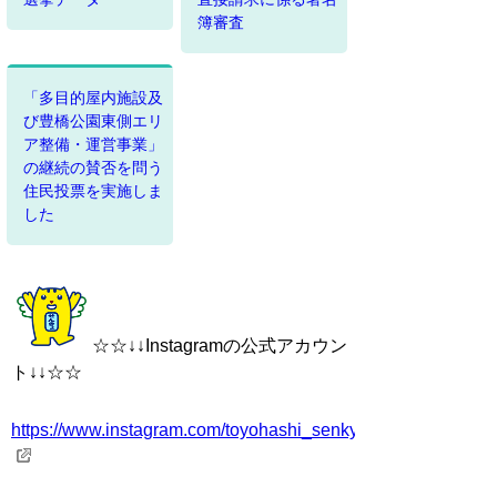
簿審査
「多目的屋内施設及
び豊橋公園東側エリ
ア整備・運営事業」
の継続の賛否を問う
住民投票を実施しま
した
☆☆↓↓Instagramの公式アカウン
ト↓↓☆☆
https://www.instagram.com/toyohashi_senkyo/