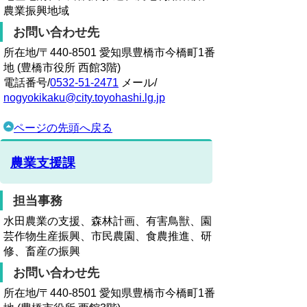
農業振興地域
お問い合わせ先
所在地/〒440-8501 愛知県豊橋市今橋町1番
地 (豊橋市役所 西館3階)
電話番号/
0532-51-2471
メール/
nogyokikaku@city.toyohashi.lg.jp
ページの先頭へ戻る
農業支援課
担当事務
水田農業の支援、森林計画、有害鳥獣、園
芸作物生産振興、市民農園、食農推進、研
修、畜産の振興
お問い合わせ先
所在地/〒440-8501 愛知県豊橋市今橋町1番