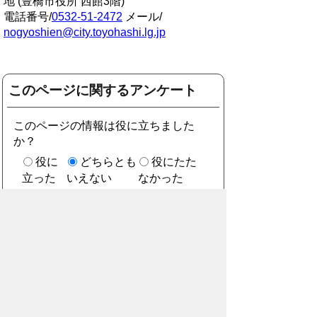
地 (豊橋市役所 西館3階)
電話番号/
0532-51-2472
メール/
nogyoshien@city.toyohashi.lg.jp
このページに関するアンケート
このページの情報は役に立ちました
か？
役に
どちらとも
役にたた
立った
いえない
なかった
このページに関してご意見がありまし
たら、500文字以内でご記入くださ
い。
（ご注意）住所や電話番号などの個人情報は記
入しないでください。なお、回答が必要な お問
合わせは、直接このページのお問合わせ先へご
連絡ください。