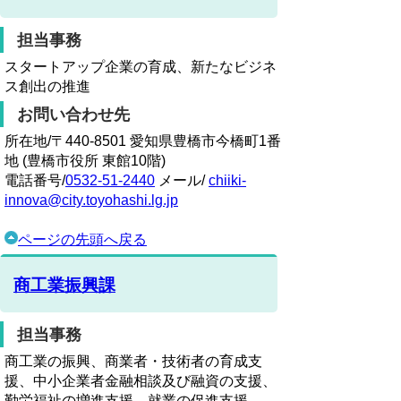
担当事務
スタートアップ企業の育成、新たなビジネ
ス創出の推進
お問い合わせ先
所在地/〒440-8501 愛知県豊橋市今橋町1番
地 (豊橋市役所 東館10階)
電話番号/
0532-51-2440
メール/
chiiki-
innova@city.toyohashi.lg.jp
ページの先頭へ戻る
商工業振興課
担当事務
商工業の振興、商業者・技術者の育成支
援、中小企業者金融相談及び融資の支援、
勤労福祉の増進支援、就業の促進支援