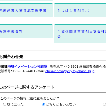
未来産業人材育成支援事業
とよはし共創ラボ
報道発表資料
半導体関連事業創出支援補
金
お問合わせ先
産業部
地域イノベーション推進室
所在地/〒440-8501 愛知県豊橋市今
電話番号/
0532-51-2440
E-mail/
chiiki-innova@city.toyohashi.lg.jp
このページに関するアンケート
このページの情報は役に立ちましたか？
役に立った
どちらともいえない