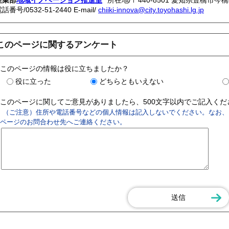
産業部
地域イノベーション推進室
所在地/〒440-8501 愛知県豊橋市今
電話番号/
0532-51-2440
E-mail/
chiiki-innova@city.toyohashi.lg.jp
このページに関するアンケート
このページの情報は役に立ちましたか？
役に立った
どちらともいえない
このページに関してご意見がありましたら、500文字以内でご記入く
（ご注意）住所や電話番号などの個人情報は記入しないでください。なお、
ページのお問合わせ先へご連絡ください。