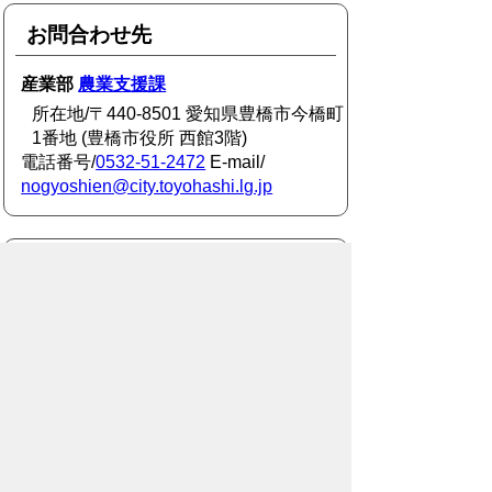
お問合わせ先
産業部
農業支援課
所在地/〒440-8501 愛知県豊橋市今橋町
1番地 (豊橋市役所 西館3階)
電話番号/
0532-51-2472
E-mail/
nogyoshien@city.toyohashi.lg.jp
このページに関するアンケート
このページの情報は役に立ちました
か？
役に
どちらとも
役にたた
立った
いえない
なかった
このページに関してご意見がありまし
たら、500文字以内でご記入くださ
い。