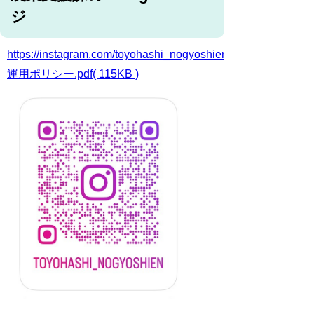
ジ
https://instagram.com/toyohashi_nogyoshien/
運用ポリシー.pdf( 115KB )