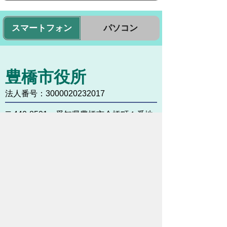
スマートフォン
パソコン
豊橋市役所
法人番号：3000020232017
〒440-8501 愛知県豊橋市今橋町１番地
代表番号：
0532-51-2111
開庁日時：
月曜日～金曜日 午前8時30
分～午後5時15分まで
（土・日・祝祭日・年末年始
＜12月29日から1月3日＞は
除く）
各課連絡先